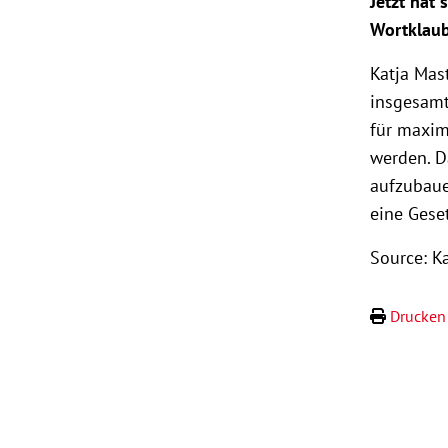
Jetzt hat 
Wortklaub
Katja Mast
insgesamt
für maxi
werden. D
aufzubaue
eine Gese
Source: K
Drucken