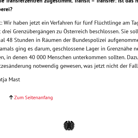
sie Transferzentren zugestimmt. Transit – Transfer: Ist das 
erei?
: Wir haben jetzt ein Verfahren für fünf Flüchtlinge am Ta
 drei Grenzübergängen zu Österreich beschlossen. Sie sol
mal 48 Stunden in Räumen der Bundespolizei aufgenomm
amals ging es darum, geschlossene Lager in Grenznähe n
n, in denen 40 000 Menschen unterkommen sollten. Daz
tzesänderung notwendig gewesen, was jetzt nicht der Fall 
atja Mast
Zum Seitenanfang