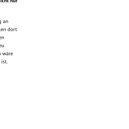
nicht nur
g an
len dort
en
eu
u wäre
ist.