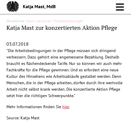
Katja Mast, MdB
Sie sind hier:
Start
>
Aktuelles
>
Pressemitteilungen
Meine Arbeit im Bund
Katja Mast zur konzertierten Aktion Pflege
Meine Arbeit vor Ort
03.07.2018
"Die Arbeitsbedingungen in der Pflege müssen sich dringend
Über mich
verbessern. Dazu gehört eine angemessene Bezahlung. Deshalb
braucht es flächendeckende Tarife. Nur so können wir auch mehr
Fachkräfte für die Pflege gewinnen. Und es erfordert eine neue
Aktuelles
Kultur des Hinsehens wie Arbeitsabläufe gestaltet werden. Denn
Menschen, die in der Pflege arbeiten, dürfen durch ihre wertvolle
Pressemitteilungen
Arbeit nicht selbst krank werden. Die konzertierte Aktion Pflege
setzt hier die richtigen Schwerpunkte."
Reden
Mehr Informationen finden Sie
hier
.
Source: Katja Mast
Debattenbeiträge