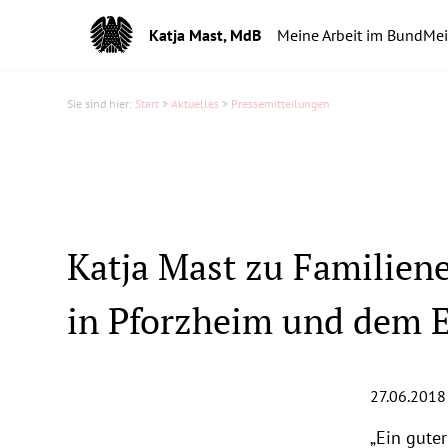
Katja Mast, MdB
Meine Arbeit im Bund
Mei
Sie sind hier:
Start
>
Aktuelles
>
Pressemitteilungen
Katja Mast zu Familiene
in Pforzheim und dem E
27.06.2018
„Ein guter