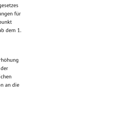
gesetzes
ungen für
punkt
ab dem 1.
Erhöhung
 der
ichen
n an die