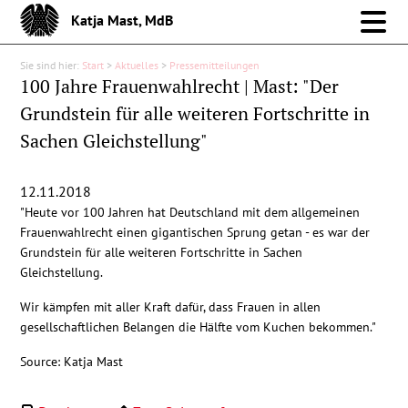
Katja Mast, MdB
Sie sind hier:
Start
>
Aktuelles
>
Pressemitteilungen
Meine Arbeit im Bund
100 Jahre Frauenwahlrecht | Mast: "Der
Grundstein für alle weiteren Fortschritte in
Meine Arbeit vor Ort
Sachen Gleichstellung"
Über mich
12.11.2018
"Heute vor 100 Jahren hat Deutschland mit dem allgemeinen
Aktuelles
Frauenwahlrecht einen gigantischen Sprung getan - es war der
Grundstein für alle weiteren Fortschritte in Sachen
Gleichstellung.
Pressemitteilungen
Wir kämpfen mit aller Kraft dafür, dass Frauen in allen
Reden
gesellschaftlichen Belangen die Hälfte vom Kuchen bekommen."
Source: Katja Mast
Debattenbeiträge