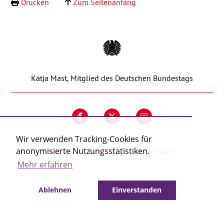
Drucken
Zum Seitenanfang
Kontakt
Katja Mast, Mitglied des Deutschen Bundestags
Wir verwenden Tracking-Cookies für
anonymisierte Nutzungsstatistiken.
KONTAKT
IMPRESSUM
DATENSCHUTZ
Mehr erfahren
Ablehnen
Einverstanden