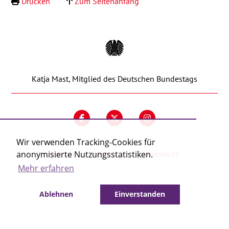
Drucken
Zum Seitenanfang
Kontakt
Katja Mast, Mitglied des Deutschen Bundestags
Wir verwenden Tracking-Cookies für
anonymisierte Nutzungsstatistiken.
KONTAKT
IMPRESSUM
DATENSCHUTZ
Mehr erfahren
Ablehnen
Einverstanden