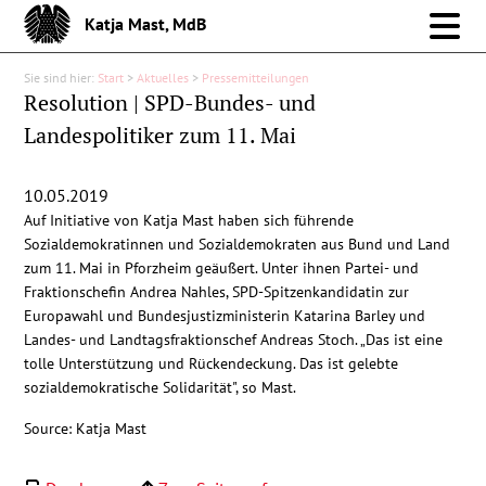
Katja Mast, MdB
Sie sind hier:
Start
>
Aktuelles
>
Pressemitteilungen
Meine Arbeit im Bund
Resolution | SPD-Bundes- und
Landespolitiker zum 11. Mai
Meine Arbeit vor Ort
10.05.2019
Über mich
Auf Initiative von Katja Mast haben sich führende
Sozialdemokratinnen und Sozialdemokraten aus Bund und Land
Aktuelles
zum 11. Mai in Pforzheim geäußert. Unter ihnen Partei- und
Fraktionschefin Andrea Nahles, SPD-Spitzenkandidatin zur
Europawahl und Bundesjustizministerin Katarina Barley und
Pressemitteilungen
Landes- und Landtagsfraktionschef Andreas Stoch. „Das ist eine
tolle Unterstützung und Rückendeckung. Das ist gelebte
sozialdemokratische Solidarität", so Mast.
Reden
Source: Katja Mast
Debattenbeiträge