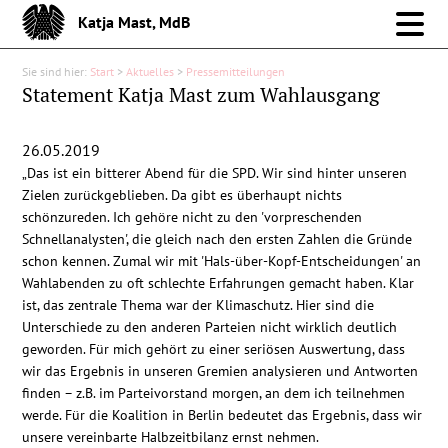
Katja Mast, MdB
Sie sind hier:
Start
>
Aktuelles
>
Pressemitteilungen
Meine Arbeit im Bund
Statement Katja Mast zum Wahlausgang
Meine Arbeit vor Ort
26.05.2019
„Das ist ein bitterer Abend für die SPD. Wir sind hinter unseren
Über mich
Zielen zurückgeblieben. Da gibt es überhaupt nichts
schönzureden. Ich gehöre nicht zu den 'vorpreschenden
Schnellanalysten', die gleich nach den ersten Zahlen die Gründe
Aktuelles
schon kennen. Zumal wir mit 'Hals-über-Kopf-Entscheidungen' an
Wahlabenden zu oft schlechte Erfahrungen gemacht haben. Klar
Pressemitteilungen
ist, das zentrale Thema war der Klimaschutz. Hier sind die
Unterschiede zu den anderen Parteien nicht wirklich deutlich
geworden. Für mich gehört zu einer seriösen Auswertung, dass
Reden
wir das Ergebnis in unseren Gremien analysieren und Antworten
finden – z.B. im Parteivorstand morgen, an dem ich teilnehmen
Debattenbeiträge
werde. Für die Koalition in Berlin bedeutet das Ergebnis, dass wir
unsere vereinbarte Halbzeitbilanz ernst nehmen.