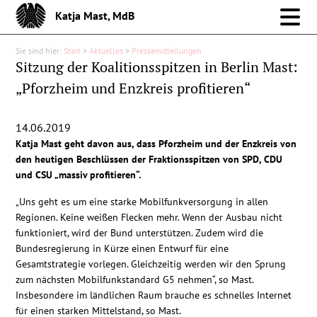
Katja Mast, MdB
Sie sind hier:
Start
>
Aktuelles
>
Pressemitteilungen
Meine Arbeit im Bund
Sitzung der Koalitionsspitzen in Berlin Mast:
„Pforzheim und Enzkreis profitieren“
Meine Arbeit vor Ort
14.06.2019
Über mich
Katja Mast geht davon aus, dass Pforzheim und der Enzkreis von
den heutigen Beschlüssen der Fraktionsspitzen von SPD, CDU
Aktuelles
und CSU „massiv profitieren“.
„Uns geht es um eine starke Mobilfunkversorgung in allen
Pressemitteilungen
Regionen. Keine weißen Flecken mehr. Wenn der Ausbau nicht
funktioniert, wird der Bund unterstützen. Zudem wird die
Bundesregierung in Kürze einen Entwurf für eine
Reden
Gesamtstrategie vorlegen. Gleichzeitig werden wir den Sprung
zum nächsten Mobilfunkstandard G5 nehmen“, so Mast.
Debattenbeiträge
Insbesondere im ländlichen Raum brauche es schnelles Internet
für einen starken Mittelstand, so Mast.