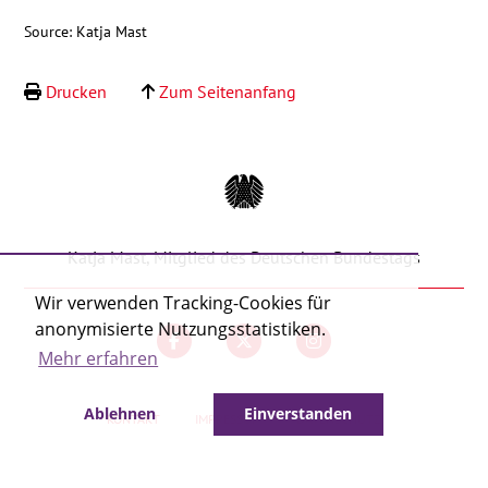
Kontakt
Source: Katja Mast
Drucken
Zum Seitenanfang
Katja Mast, Mitglied des Deutschen Bundestags
Wir verwenden Tracking-Cookies für
anonymisierte Nutzungsstatistiken.
Mehr erfahren
Ablehnen
Einverstanden
KONTAKT
IMPRESSUM
DATENSCHUTZ