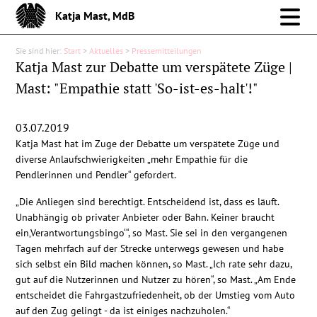
Katja Mast, MdB
Sie sind hier:
Start
>
Aktuelles
>
Pressemitteilungen
Meine Arbeit im Bund
Katja Mast zur Debatte um verspätete Züge |
Mast: "Empathie statt 'So-ist-es-halt'!"
Meine Arbeit vor Ort
03.07.2019
Über mich
Katja Mast hat im Zuge der Debatte um verspätete Züge und
diverse Anlaufschwierigkeiten „mehr Empathie für die
Aktuelles
Pendlerinnen und Pendler“ gefordert.
„Die Anliegen sind berechtigt. Entscheidend ist, dass es läuft.
Pressemitteilungen
Unabhängig ob privater Anbieter oder Bahn. Keiner braucht
ein‚Verantwortungsbingo‘“, so Mast. Sie sei in den vergangenen
Tagen mehrfach auf der Strecke unterwegs gewesen und habe
Reden
sich selbst ein Bild machen können, so Mast. „Ich rate sehr dazu,
gut auf die Nutzerinnen und Nutzer zu hören“, so Mast. „Am Ende
Debattenbeiträge
entscheidet die Fahrgastzufriedenheit, ob der Umstieg vom Auto
auf den Zug gelingt - da ist einiges nachzuholen.“