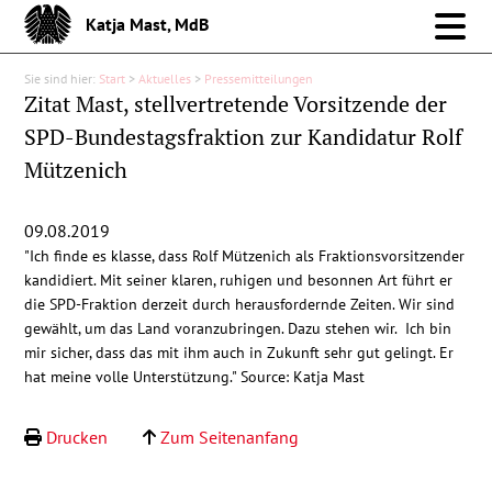
Katja Mast, MdB
Sie sind hier:
Start
>
Aktuelles
>
Pressemitteilungen
Meine Arbeit im Bund
Zitat Mast, stellvertretende Vorsitzende der
SPD-Bundestagsfraktion zur Kandidatur Rolf
Meine Arbeit vor Ort
Mützenich
Über mich
09.08.2019
"Ich finde es klasse, dass Rolf Mützenich als Fraktionsvorsitzender
Aktuelles
kandidiert. Mit seiner klaren, ruhigen und besonnen Art führt er
die SPD-Fraktion derzeit durch herausfordernde Zeiten. Wir sind
gewählt, um das Land voranzubringen. Dazu stehen wir. Ich bin
Pressemitteilungen
mir sicher, dass das mit ihm auch in Zukunft sehr gut gelingt. Er
hat meine volle Unterstützung." Source: Katja Mast
Reden
Drucken
Zum Seitenanfang
Debattenbeiträge