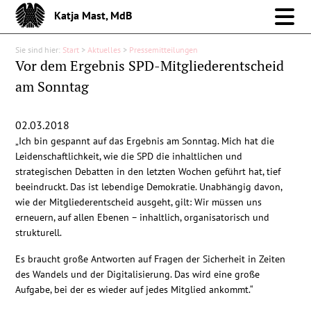
Katja Mast, MdB
Sie sind hier:
Start
>
Aktuelles
>
Pressemitteilungen
Meine Arbeit im Bund
Vor dem Ergebnis SPD-Mitgliederentscheid
am Sonntag
Meine Arbeit vor Ort
02.03.2018
Über mich
„Ich bin gespannt auf das Ergebnis am Sonntag. Mich hat die
Leidenschaftlichkeit, wie die SPD die inhaltlichen und
Aktuelles
strategischen Debatten in den letzten Wochen geführt hat, tief
beeindruckt. Das ist lebendige Demokratie. Unabhängig davon,
wie der Mitgliederentscheid ausgeht, gilt: Wir müssen uns
Pressemitteilungen
erneuern, auf allen Ebenen – inhaltlich, organisatorisch und
strukturell.
Reden
Es braucht große Antworten auf Fragen der Sicherheit in Zeiten
des Wandels und der Digitalisierung. Das wird eine große
Debattenbeiträge
Aufgabe, bei der es wieder auf jedes Mitglied ankommt.“