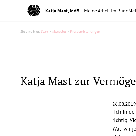
Katja Mast, MdB
Meine Arbeit im Bund
Mei
Sie sind hier:
Start
>
Aktuelles
>
Pressemitteilungen
Katja Mast zur Vermöge
26.08.2019
"Ich find
richtig. V
Was wir j