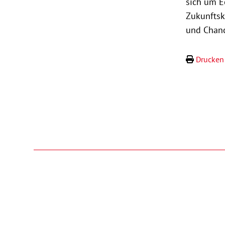
sich um E
Zukunftsko
und Chanc
Drucken