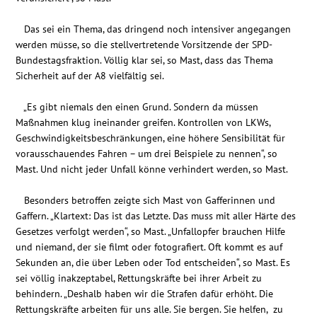
Kontakt
Das sei ein Thema, das dringend noch intensiver angegangen
werden müsse, so die stellvertretende Vorsitzende der SPD-
Bundestagsfraktion. Völlig klar sei, so Mast, dass das Thema
Sicherheit auf der A8 vielfältig sei.
„Es gibt niemals den einen Grund. Sondern da müssen
Maßnahmen klug ineinander greifen. Kontrollen von LKWs,
Geschwindigkeitsbeschränkungen, eine höhere Sensibilität für
vorausschauendes Fahren – um drei Beispiele zu nennen“, so
Mast. Und nicht jeder Unfall könne verhindert werden, so Mast.
Besonders betroffen zeigte sich Mast von Gafferinnen und
Gaffern. „Klartext: Das ist das Letzte. Das muss mit aller Härte des
Gesetzes verfolgt werden“, so Mast. „Unfallopfer brauchen Hilfe
und niemand, der sie filmt oder fotografiert. Oft kommt es auf
Sekunden an, die über Leben oder Tod entscheiden“, so Mast. Es
sei völlig inakzeptabel, Rettungskräfte bei ihrer Arbeit zu
behindern. „Deshalb haben wir die Strafen dafür erhöht. Die
Rettungskräfte arbeiten für uns alle. Sie bergen. Sie helfen, zu