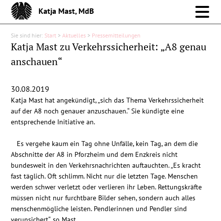
Katja Mast, MdB
Sie sind hier:
Start
>
Aktuelles
>
Pressemitteilungen
Meine Arbeit im Bund
Katja Mast zu Verkehrssicherheit: „A8 genau
anschauen“
Meine Arbeit vor Ort
30.08.2019
Über mich
Katja Mast hat angekündigt, „sich das Thema Verkehrssicherheit
auf der A8 noch genauer anzuschauen.“ Sie kündigte eine
Aktuelles
entsprechende Initiative an.
Es vergehe kaum ein Tag ohne Unfälle, kein Tag, an dem die
Pressemitteilungen
Abschnitte der A8 in Pforzheim und dem Enzkreis nicht
bundesweit in den Verkehrsnachrichten auftauchten. „Es kracht
fast täglich. Oft schlimm. Nicht nur die letzten Tage. Menschen
Reden
werden schwer verletzt oder verlieren ihr Leben. Rettungskräfte
müssen nicht nur furchtbare Bilder sehen, sondern auch alles
Debattenbeiträge
menschenmögliche leisten. Pendlerinnen und Pendler sind
verunsichert“, so Mast.