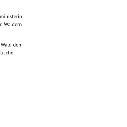
ministerin
en Wäldern
m Wald den
ktische