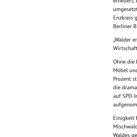
erneuert,
umgesetzt
Enzkreis 
Berliner 
„Wälder er
Wirtschaf
Ohne die 
Möbel und
Prozent st
die drama
auf SPD-I
aufgenomm
Einigkeit
Mischwäld
Waldes ge