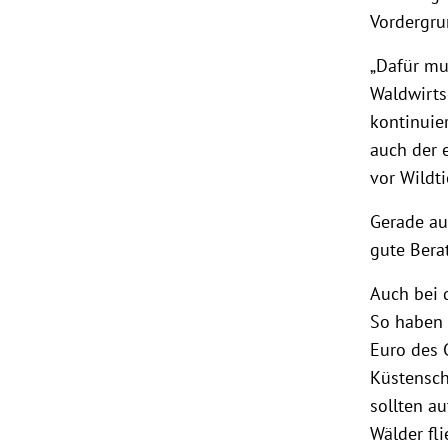
Vordergrun
„Dafür mu
Waldwirts
kontinuie
auch der 
vor Wildti
Gerade au
gute Berat
Auch bei d
So haben 
Euro des 
Küstenschu
sollten a
Wälder fli