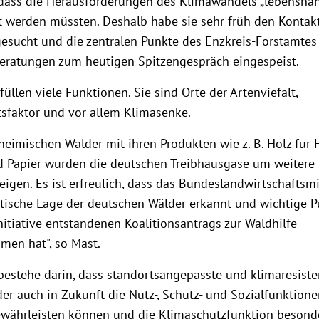
 dass die Herausforderungen des Klimawandels „lebensnah
 werden müssten. Deshalb habe sie sehr früh den Kontak
gesucht und die zentralen Punkte des Enzkreis-Forstamtes 
Beratungen zum heutigen Spitzengespräch eingespeist.
füllen viele Funktionen. Sie sind Orte der Artenviefalt,
tsfaktor und vor allem Klimasenke.
heimischen Wälder mit ihren Produkten wie z. B. Holz für 
 Papier würden die deutschen Treibhausgase um weitere
eigen. Es ist erfreulich, dass das Bundeslandwirtschaftsm
tische Lage der deutschen Wälder erkannt und wichtige P
nitiative entstandenen Koalitionsantrags zur Waldhilfe
en hat", so Mast.
 bestehe darin, dass standortsangepasste und klimaresiste
er auch in Zukunft die Nutz-, Schutz- und Sozialfunktione
währleisten können und die Klimaschutzfunktion besonde