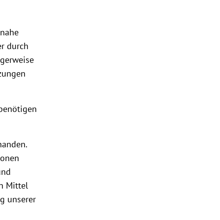
rnahe
er durch
igerweise
nzungen
 benötigen
rhanden.
ionen
und
n Mittel
g unserer