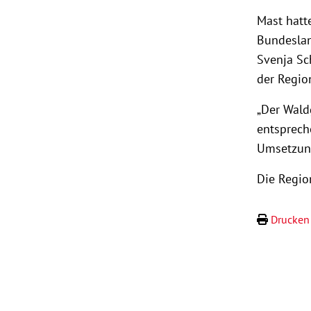
Mast hatt
Bundeslan
Svenja Sc
der Regio
„Der Waldg
entspreche
Umsetzung
Die Region
Drucken