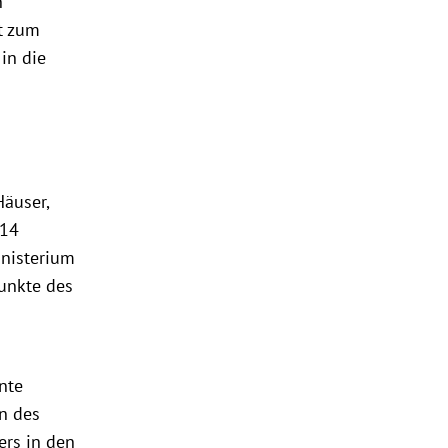
"
t zum
in die
Häuser,
 14
inisterium
unkte des
nte
n des
rs in den