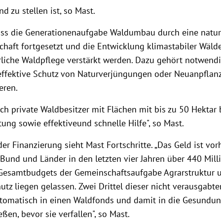
d zu stellen ist, so Mast.
ss die Generationenaufgabe Waldumbau durch eine natu
chaft fortgesetzt und die Entwicklung klimastabiler Wäld
rliche Waldpflege verstärkt werden. Dazu gehört notwend
effektive Schutz von Naturverjüngungen oder Neuanpfla
eren.
ch private Waldbesitzer mit Flächen mit bis zu 50 Hektar
ung sowie effektiveund schnelle Hilfe", so Mast.
er Finanzierung sieht Mast Fortschritte. „Das Geld ist vo
Bund und Länder in den letzten vier Jahren über 440 Mill
Gesamtbudgets der Gemeinschaftsaufgabe Agrarstruktur 
tz liegen gelassen. Zwei Drittel dieser nicht verausgabte
utomatisch in einen Waldfonds und damit in die Gesundun
eßen, bevor sie verfallen", so Mast.