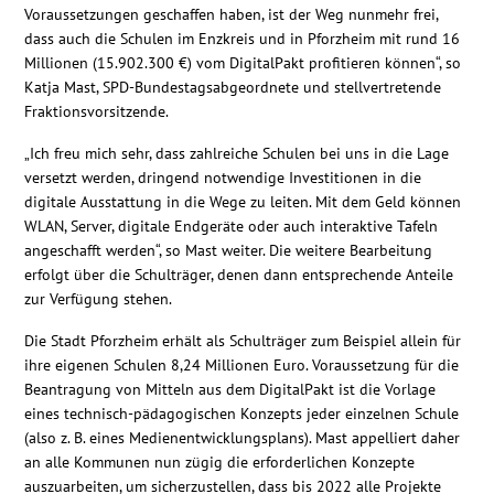
Voraussetzungen geschaffen haben, ist der Weg nunmehr frei,
Kontakt
dass auch die Schulen im Enzkreis und in Pforzheim mit rund 16
Millionen (15.902.300 €) vom DigitalPakt profitieren können“, so
Katja Mast, SPD-Bundestagsabgeordnete und stellvertretende
Fraktionsvorsitzende.
„Ich freu mich sehr, dass zahlreiche Schulen bei uns in die Lage
versetzt werden, dringend notwendige Investitionen in die
digitale Ausstattung in die Wege zu leiten. Mit dem Geld können
WLAN, Server, digitale Endgeräte oder auch interaktive Tafeln
angeschafft werden“, so Mast weiter. Die weitere Bearbeitung
erfolgt über die Schulträger, denen dann entsprechende Anteile
zur Verfügung stehen.
Die Stadt Pforzheim erhält als Schulträger zum Beispiel allein für
ihre eigenen Schulen 8,24 Millionen Euro. Voraussetzung für die
Beantragung von Mitteln aus dem DigitalPakt ist die Vorlage
eines technisch-pädagogischen Konzepts jeder einzelnen Schule
(also z. B. eines Medienentwicklungsplans). Mast appelliert daher
an alle Kommunen nun zügig die erforderlichen Konzepte
auszuarbeiten, um sicherzustellen, dass bis 2022 alle Projekte