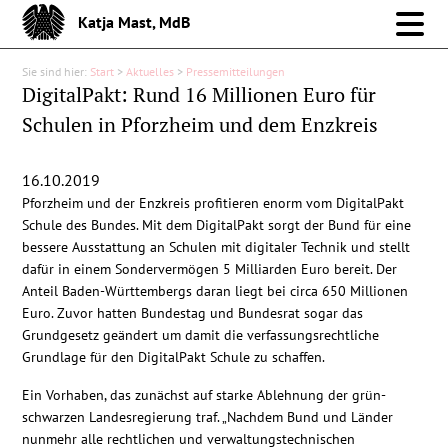
Katja Mast, MdB
Sie sind hier:
Start
>
Aktuelles
>
Pressemitteilungen
Meine Arbeit im Bund
DigitalPakt: Rund 16 Millionen Euro für
Schulen in Pforzheim und dem Enzkreis
Meine Arbeit vor Ort
16.10.2019
Über mich
Pforzheim und der Enzkreis profitieren enorm vom DigitalPakt
Schule des Bundes. Mit dem DigitalPakt sorgt der Bund für eine
Aktuelles
bessere Ausstattung an Schulen mit digitaler Technik und stellt
dafür in einem Sondervermögen 5 Milliarden Euro bereit. Der
Anteil Baden-Württembergs daran liegt bei circa 650 Millionen
Pressemitteilungen
Euro. Zuvor hatten Bundestag und Bundesrat sogar das
Grundgesetz geändert um damit die verfassungsrechtliche
Grundlage für den DigitalPakt Schule zu schaffen.
Reden
Ein Vorhaben, das zunächst auf starke Ablehnung der grün-
Debattenbeiträge
schwarzen Landesregierung traf. „Nachdem Bund und Länder
nunmehr alle rechtlichen und verwaltungstechnischen