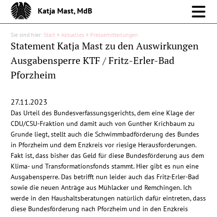
Katja Mast, MdB
Sie sind hier:
Start
>
Aktuelles
>
Pressemitteilungen
Meine Arbeit im Bund
Statement Katja Mast zu den Auswirkungen
Ausgabensperre KTF / Fritz-Erler-Bad
Meine Arbeit vor Ort
Pforzheim
Über mich
27.11.2023
Das Urteil des Bundesverfassungsgerichts, dem eine Klage der
Aktuelles
CDU/CSU-Fraktion und damit auch von Gunther Krichbaum zu
Grunde liegt, stellt auch die Schwimmbadförderung des Bundes
in Pforzheim und dem Enzkreis vor riesige Herausforderungen.
Pressemitteilungen
Fakt ist, dass bisher das Geld für diese Bundesförderung aus dem
Klima- und Transformationsfonds stammt. Hier gibt es nun eine
Reden
Ausgabensperre. Das betrifft nun leider auch das Fritz-Erler-Bad
sowie die neuen Anträge aus Mühlacker und Remchingen. Ich
werde in den Haushaltsberatungen natürlich dafür eintreten, dass
Debattenbeiträge
diese Bundesförderung nach Pforzheim und in den Enzkreis