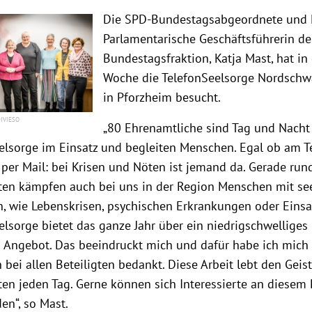
Die SPD-Bundestagsabgeordnete und 
Parlamentarische Geschäftsführerin de
Bundestagsfraktion, Katja Mast, hat in
Woche die TelefonSeelsorge Nordschw
in Pforzheim besucht.
IVIESO
„80 Ehrenamtliche sind Tag und Nacht 
elsorge im Einsatz und begleiten Menschen. Egal ob am Te
 per Mail: bei Krisen und Nöten ist jemand da. Gerade ru
en kämpfen auch bei uns in der Region Menschen mit se
, wie Lebenskrisen, psychischen Erkrankungen oder Einsa
elsorge bietet das ganze Jahr über ein niedrigschwelliges
Angebot. Das beeindruckt mich und dafür habe ich mich
 bei allen Beteiligten bedankt. Diese Arbeit lebt den Geis
en jeden Tag. Gerne können sich Interessierte an diesem
en“, so Mast.