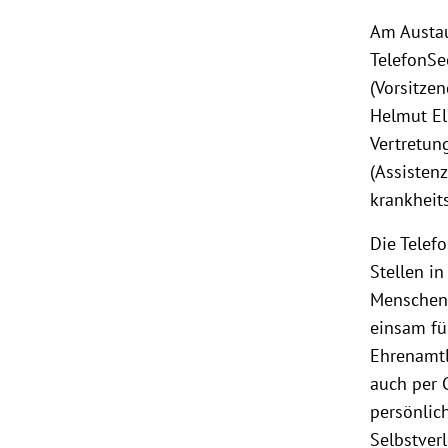
Am Austau
TelefonSe
(Vorsitzen
Helmut El
Vertretun
(Assistenz
krankheits
Die Telef
Stellen in
Menschen,
einsam fü
Ehrenamtl
auch per 
persönlic
Selbstver