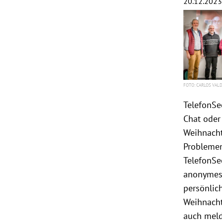
20.12.2023
CARLOS VALD
TelefonSe
Chat oder
Weihnacht
Problemen
TelefonSe
anonymes 
persönlich
Weihnacht
auch meld