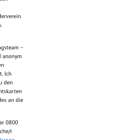
derverein
.
ungsteam –
nd anonym
en
. Ich
zu den
htskarten
des an die
der 0800
che/r
lsroge-