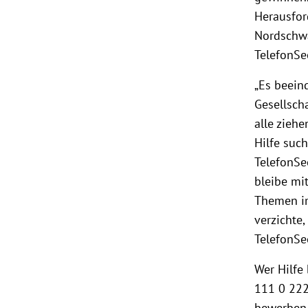
Herausfor
Nordschwa
TelefonSe
„Es beeind
Gesellsch
alle zieh
Hilfe suc
TelefonSe
bleibe mi
Themen im
verzichte,
TelefonSe
Wer Hilfe
111 0 222
bewerben 