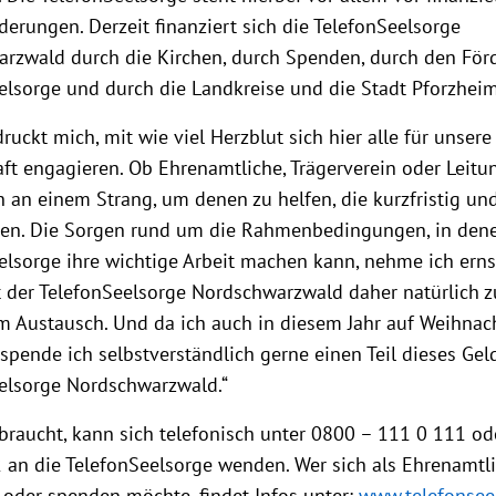
derungen. Derzeit finanziert sich die TelefonSeelsorge
rzwald durch die Kirchen, durch Spenden, durch den För
elsorge und durch die Landkreise und die Stadt Pforzheim
ruckt mich, mit wie viel Herzblut sich hier alle für unsere
aft engagieren. Ob Ehrenamtliche, Trägerverein oder Leit
en an einem Strang, um denen zu helfen, die kurzfristig u
hen. Die Sorgen rund um die Rahmenbedingungen, in den
elsorge ihre wichtige Arbeit machen kann, nehme ich ernst
t der TelefonSeelsorge Nordschwarzwald daher natürlich 
 Austausch. Und da ich auch in diesem Jahr auf Weihnac
 spende ich selbstverständlich gerne einen Teil dieses Gel
elsorge Nordschwarzwald.“
 braucht, kann sich telefonisch unter 0800 – 111 0 111 o
 an die TelefonSeelsorge wenden. Wer sich als Ehrenamtli
oder spenden möchte, findet Infos unter:
www.telefonsee