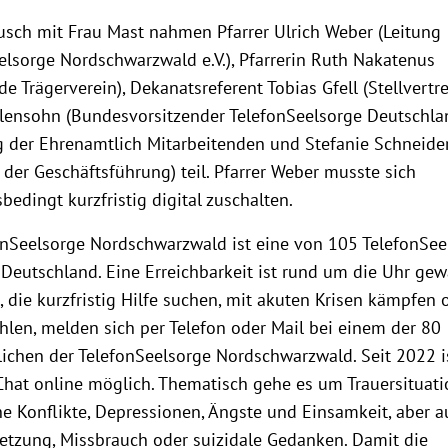
sch mit Frau Mast nahmen Pfarrer Ulrich Weber (Leitung
elsorge Nordschwarzwald e.V.), Pfarrerin Ruth Nakatenus
de Trägerverein), Dekanatsreferent Tobias Gfell (Stellvertret
lensohn (Bundesvorsitzender TelefonSeelsorge Deutschlan
g der Ehrenamtlich Mitarbeitenden und Stefanie Schneide
 der Geschäftsführung) teil. Pfarrer Weber musste sich
bedingt kurzfristig digital zuschalten.
onSeelsorge Nordschwarzwald ist eine von 105 TelefonSee
 Deutschland. Eine Erreichbarkeit ist rund um die Uhr gewä
 die kurzfristig Hilfe suchen, mit akuten Krisen kämpfen 
hlen, melden sich per Telefon oder Mail bei einem der 80
ichen der TelefonSeelsorge Nordschwarzwald. Seit 2022 i
Chat online möglich. Thematisch gehe es um Trauersituati
he Konflikte, Depressionen, Ängste und Einsamkeit, aber 
letzung, Missbrauch oder suizidale Gedanken. Damit die