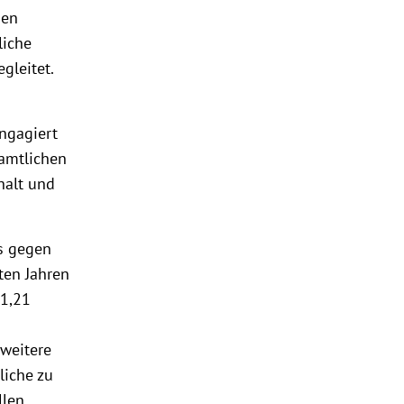
nen
liche
gleitet.
ngagiert
namtlichen
halt und
s gegen
ten Jahren
 1,21
 weitere
liche zu
llen