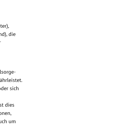
er),
d), die
r
lsorge-
hrleistet.
oder sich
st dies
onen,
auch um