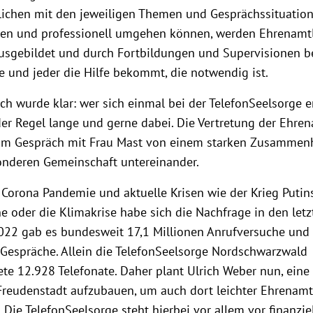
ichen mit den jeweiligen Themen und Gesprächssituatio
n und professionell umgehen können, werden Ehrenamt
ausgebildet und durch Fortbildungen und Supervisionen be
e und jeder die Hilfe bekommt, die notwendig ist.
ch wurde klar: wer sich einmal bei der TelefonSeelsorge e
 der Regel lange und gerne dabei. Die Vertretung der Ehre
 im Gespräch mit Frau Mast von einem starken Zusammen
onderen Gemeinschaft untereinander.
 Corona Pandemie und aktuelle Krisen wie der Krieg Putin
e oder die Klimakrise habe sich die Nachfrage in den letz
022 gab es bundesweit 17,1 Millionen Anrufversuche und
 Gespräche. Allein die TelefonSeelsorge Nordschwarzwald
ete 12.928 Telefonate. Daher plant Ulrich Weber nun, eine
n Freudenstadt aufzubauen, um auch dort leichter Ehrenamt
Die TelefonSeelsorge steht hierbei vor allem vor finanzie