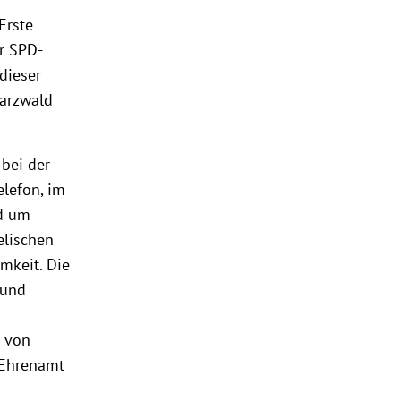
Erste
r SPD-
 dieser
arzwald
bei der
lefon, im
nd um
elischen
mkeit. Die
 und
t von
 Ehrenamt