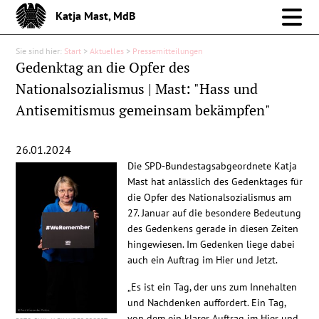
Katja Mast, MdB
Sie sind hier:
Start
>
Aktuelles
>
Pressemitteilungen
Meine Arbeit im Bund
Gedenktag an die Opfer des
Nationalsozialismus | Mast: "Hass und
Meine Arbeit vor Ort
Antisemitismus gemeinsam bekämpfen"
Über mich
26.01.2024
Die SPD-Bundestagsabgeordnete Katja
Aktuelles
Mast hat anlässlich des Gedenktages für
die Opfer des Nationalsozialismus am
27. Januar auf die besondere Bedeutung
Pressemitteilungen
des Gedenkens gerade in diesen Zeiten
hingewiesen. Im Gedenken liege dabei
Reden
auch ein Auftrag im Hier und Jetzt.
„Es ist ein Tag, der uns zum Innehalten
Debattenbeiträge
und Nachdenken auffordert. Ein Tag,
von dem ein klarer Auftrag im Hier und