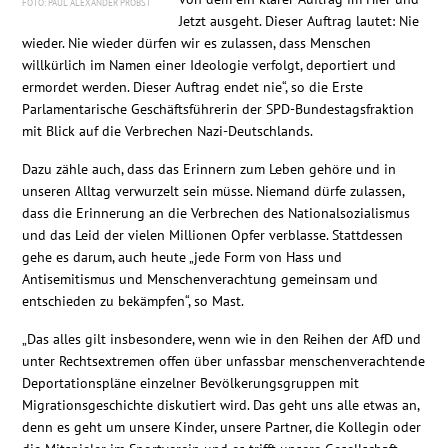
PAUL ALEXANDER PROBST
Kontakt
Jetzt ausgeht. Dieser Auftrag lautet: Nie
wieder. Nie wieder dürfen wir es zulassen, dass Menschen
willkürlich im Namen einer Ideologie verfolgt, deportiert und
ermordet werden. Dieser Auftrag endet nie“, so die Erste
Parlamentarische Geschäftsführerin der SPD-Bundestagsfraktion
mit Blick auf die Verbrechen Nazi-Deutschlands.
Dazu zähle auch, dass das Erinnern zum Leben gehöre und in
unseren Alltag verwurzelt sein müsse. Niemand dürfe zulassen,
dass die Erinnerung an die Verbrechen des Nationalsozialismus
und das Leid der vielen Millionen Opfer verblasse. Stattdessen
gehe es darum, auch heute „jede Form von Hass und
Antisemitismus und Menschenverachtung gemeinsam und
entschieden zu bekämpfen“, so Mast.
„Das alles gilt insbesondere, wenn wie in den Reihen der AfD und
unter Rechtsextremen offen über unfassbar menschenverachtende
Deportationspläne einzelner Bevölkerungsgruppen mit
Migrationsgeschichte diskutiert wird. Das geht uns alle etwas an,
denn es geht um unsere Kinder, unsere Partner, die Kollegin oder