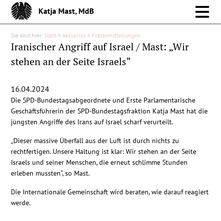
Katja Mast, MdB
Sie sind hier:
Start
>
Aktuelles
>
Pressemitteilungen
Meine Arbeit im Bund
Iranischer Angriff auf Israel / Mast: „Wir
stehen an der Seite Israels“
Meine Arbeit vor Ort
16.04.2024
Über mich
Die SPD-Bundestagsabgeordnete und Erste Parlamentarische
Geschäftsführerin der SPD-Bundestagsfraktion Katja Mast hat die
Aktuelles
jüngsten Angriffe des Irans auf Israel scharf verurteilt.
„Dieser massive Überfall aus der Luft ist durch nichts zu
Pressemitteilungen
rechtfertigen. Unsere Haltung ist klar: Wir stehen an der Seite
Israels und seiner Menschen, die erneut schlimme Stunden
erleben mussten“, so Mast.
Reden
Die Internationale Gemeinschaft wird beraten, wie darauf reagiert
werde.
Debattenbeiträge