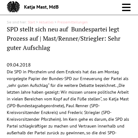
Katja Mast, MdB
Sie sind hier:
Start
>
Aktuelles
>
Pressemitteilungen
Meine Arbeit im Bund
SPD stellt sich neu auf  Bundespartei legt
Prozess auf | Mast/Renner/Striegler: Sehr
Meine Arbeit vor Ort
guter Aufschlag
Über mich
09.04.2018
Die SPD in Pforzheim und dem Enzkreis hat das am Montag
Aktuelles
vorgelegte Papier der Bundes-SPD zur Erneuerung der Partei als
„sehr guten Aufschlag“ für die weitere Debatte bezeichnet. „Die
letzten Jahre haben gezeigt: Wir müssen unsere politische Arbeit
Pressemitteilungen
in vielen Bereichen vom Kopf auf die Füße stellen“, so Katja Mast
(SPD-Bundestagsabgeordnete), Paul Renner (SPD-
Reden
Kreisvorsitzender Enzkreis) und Frederic Striegler (SPD-
Kreisvorsitzender Pforzheim). Im Kern gehe es darum, die SPD als
Partei schlagkräftiger zu machen und Vertrauen innerhalb und
Debattenbeiträge
außerhalb der Partei zurück zu gewinnen, so die drei SPD-