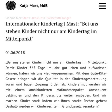
Katja Mast, MdB
Sie sind hier:
Start
>
Aktuelles
>
Pressemitteilungen
Meine Arbeit im Bund
Internationaler Kindertag | Mast: "Bei uns
stehen Kinder nicht nur am Kindertag im
Meine Arbeit vor Ort
Mittelpunkt"
Über mich
01.06.2018
Aktuelles
„Bei uns stehen Kinder nicht nur am Kindertag im Mittelpunkt.
Damit Kinder 365 Tage im Jahr gut leben und aufwachsen
können, haben wir uns viel vorgenommen: Mit dem Gute-Kita-
Pressemitteilungen
Gesetz bringen wir die Qualität in der Kindestagesbetreuung
voran und bauen Zugangshürden ab. Kinderarmut werden wir
Reden
mit einem ambitionierten Maßnahmenpaket konsequent
bekämpfen und den Kinderschutz weiter ausbauen. Und wir
machen Kinder stark indem wir ihnen starke Rechte geben:
Debattenbeiträge
Deshalb werden wir Kinderrechte im Grundgesetz verankern.“