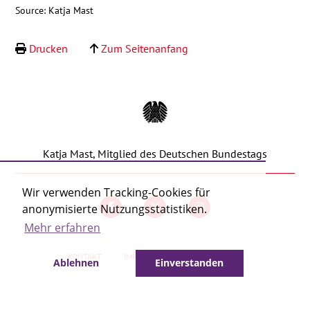
Source: Katja Mast
Kontakt
Drucken
Zum Seitenanfang
Katja Mast, Mitglied des Deutschen Bundestags
Wir verwenden Tracking-Cookies für
anonymisierte Nutzungsstatistiken.
Mehr erfahren
KONTAKT
IMPRESSUM
DATENSCHUTZ
Ablehnen
Einverstanden