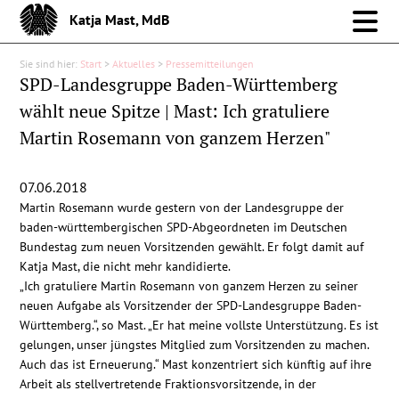
Katja Mast, MdB
Sie sind hier:
Start
>
Aktuelles
>
Pressemitteilungen
Meine Arbeit im Bund
SPD-Landesgruppe Baden-Württemberg
wählt neue Spitze | Mast: Ich gratuliere
Meine Arbeit vor Ort
Martin Rosemann von ganzem Herzen"
Über mich
07.06.2018
Martin Rosemann wurde gestern von der Landesgruppe der
Aktuelles
baden-württembergischen SPD-Abgeordneten im Deutschen
Bundestag zum neuen Vorsitzenden gewählt. Er folgt damit auf
Katja Mast, die nicht mehr kandidierte.
Pressemitteilungen
„Ich gratuliere Martin Rosemann von ganzem Herzen zu seiner
neuen Aufgabe als Vorsitzender der SPD-Landesgruppe Baden-
Reden
Württemberg.“, so Mast. „Er hat meine vollste Unterstützung. Es ist
gelungen, unser jüngstes Mitglied zum Vorsitzenden zu machen.
Auch das ist Erneuerung.“ Mast konzentriert sich künftig auf ihre
Debattenbeiträge
Arbeit als stellvertretende Fraktionsvorsitzende, in der