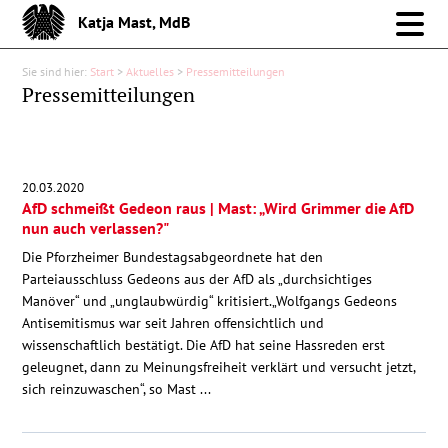
Katja Mast, MdB
Sie sind hier:
Start
>
Aktuelles
>
Pressemitteilungen
Meine Arbeit im Bund
Pressemitteilungen
Meine Arbeit vor Ort
20.03.2020
Über mich
AfD schmeißt Gedeon raus | Mast: „Wird Grimmer die AfD
nun auch verlassen?"
Aktuelles
Die Pforzheimer Bundestagsabgeordnete hat den
Parteiausschluss Gedeons aus der AfD als „durchsichtiges
Manöver“ und „unglaubwürdig“ kritisiert.„Wolfgangs Gedeons
Pressemitteilungen
Antisemitismus war seit Jahren offensichtlich und
wissenschaftlich bestätigt. Die AfD hat seine Hassreden erst
Reden
geleugnet, dann zu Meinungsfreiheit verklärt und versucht jetzt,
sich reinzuwaschen“, so Mast ...
Debattenbeiträge