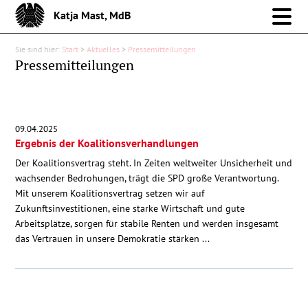
Katja Mast, MdB
Sie sind hier:
Start
>
Aktuelles
>
Pressemitteilungen
Meine Arbeit im Bund
Pressemitteilungen
Meine Arbeit vor Ort
09.04.2025
Über mich
Ergebnis der Koalitionsverhandlungen
Der Koalitionsvertrag steht. In Zeiten weltweiter Unsicherheit und
Aktuelles
wachsender Bedrohungen, trägt die SPD große Verantwortung.
Mit unserem Koalitionsvertrag setzen wir auf
Zukunftsinvestitionen, eine starke Wirtschaft und gute
Pressemitteilungen
Arbeitsplätze, sorgen für stabile Renten und werden insgesamt
das Vertrauen in unsere Demokratie stärken ...
Reden
Debattenbeiträge